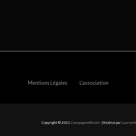
Anta dit NON
C'est
Opération
!
C'est
Mentions Légales
L’association
chouette !
KORTEX
chouette !
Copyright © 2021
CompagnieBloom
| Réalisé par
LaurentS